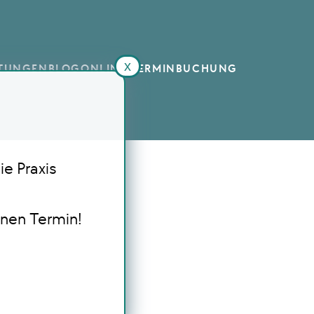
x
STUNGEN
BLOG
ONLINE TERMINBUCHUNG
ie Praxis
inen Termin!
s