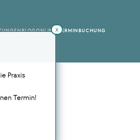
x
STUNGEN
BLOG
ONLINE TERMINBUCHUNG
ie Praxis
inen Termin!
s