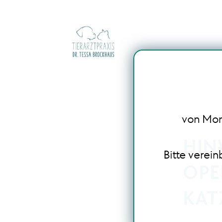
von Mont
HIN
Bitte verei
OPE
KAT