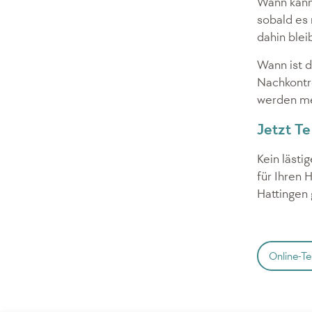
Wann kann 
sobald es 
dahin blei
Wann ist 
Nachkontro
werden mei
Jetzt Te
Kein lästi
für Ihren 
Hattingen
Online-T