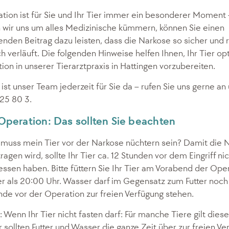
tion ist für Sie und Ihr Tier immer ein besonderer Moment
 wir uns um alles Medizinische kümmern, können Sie einen
nden Beitrag dazu leisten, dass die Narkose so sicher und 
h verläuft. Die folgenden Hinweise helfen Ihnen, Ihr Tier op
ion in unserer Tierarztpraxis in Hattingen vorzubereiten.
 ist unser Team jederzeit für Sie da – rufen Sie uns gerne an
25 80 3.
Operation: Das sollten Sie beachten
 muss mein Tier vor der Narkose nüchtern sein? Damit die 
ragen wird, sollte Ihr Tier ca. 12 Stunden vor dem Eingriff ni
ssen haben. Bitte füttern Sie Ihr Tier am Vorabend der Ope
er als 20:00 Uhr. Wasser darf im Gegensatz zum Futter noch
nde vor der Operation zur freien Verfügung stehen.
Wenn Ihr Tier nicht fasten darf: Für manche Tiere gilt dies
er sollten Futter und Wasser die ganze Zeit über zur freien V