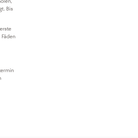
holen,
t. Bis
erste
e Fäden
termin
n