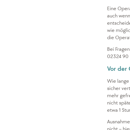
Eine Opera
auch wenn
entscheide
wie möglic
die Operat
Bei Fragen
02324 90 
Vor der 
Wie lange
sicher vert
mehr gefre
nicht spät
etwa 1 Stu
Ausnahme: 
nicht – hi