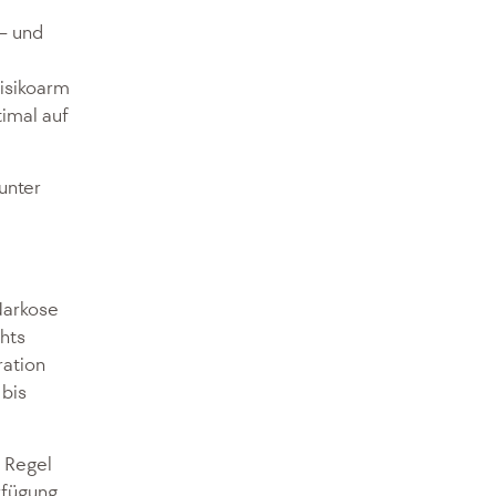
 – und
risikoarm
timal auf
 unter
Narkose
chts
ration
 bis
e Regel
erfügung