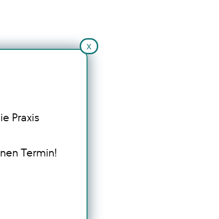
x
ie Praxis
inen Termin!
s