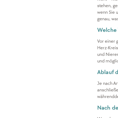
stehen, ge
wenn Sie u
genau, was 
Welche 
Vor einer 
Herz-Kreis
und Nieren
und möglic
Ablauf 
Je nach Ar
anschließe
währenddes
Nach de