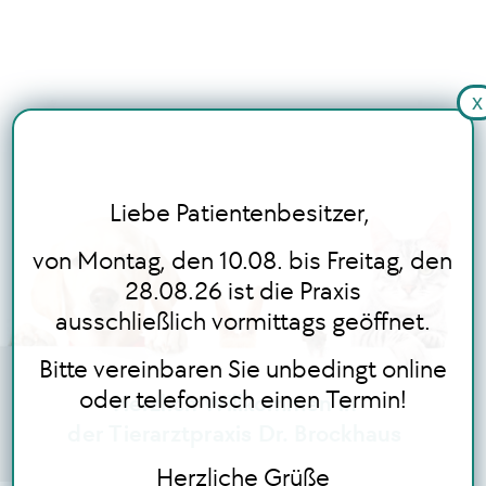
x
STARTSEITE
LEISTUNGEN
Liebe Patientenbesitzer,
BLOG
von Montag, den 10.08. bis Freitag, den
28.08.26 ist die Praxis
ausschließlich vormittags geöffnet.
ONLINE TERMINBUCHUNG
Bitte vereinbaren Sie unbedingt online
oder telefonisch einen Termin!
Herzlich Willkommen in
der Tierarztpraxis Dr. Brockhaus
Herzliche Grüße