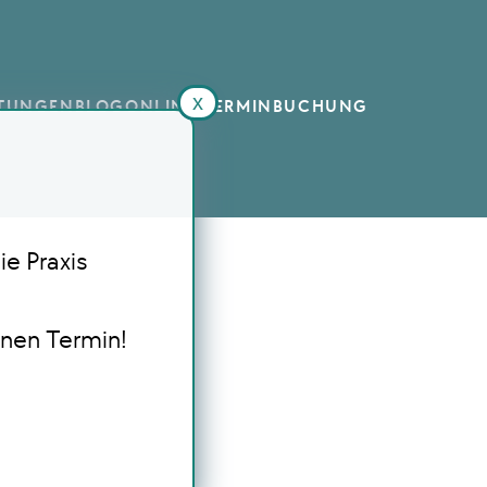
x
STUNGEN
BLOG
ONLINE TERMINBUCHUNG
ie Praxis
inen Termin!
s