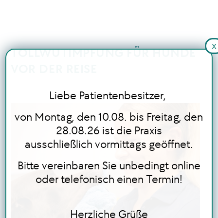
x
TOLLWUTIMPFUNG FÜR HUNDE
STARTSEITE
VOR DER REISE
LEISTUNGEN
Liebe Patientenbesitzer,
BLOG
von Montag, den 10.08. bis Freitag, den
28.08.26 ist die Praxis
ausschließlich vormittags geöffnet.
ONLINE TERMINBUCHUNG
Bitte vereinbaren Sie unbedingt online
oder telefonisch einen Termin!
Herzliche Grüße