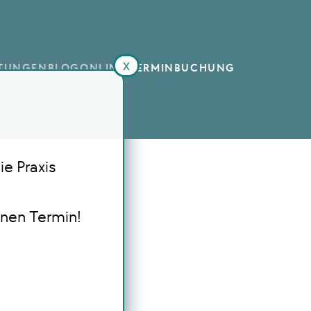
x
STUNGEN
BLOG
ONLINE TERMINBUCHUNG
ie Praxis
inen Termin!
s