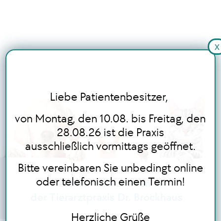
x
STARTSEITE
LEISTUNGEN
Liebe Patientenbesitzer,
BLOG
von Montag, den 10.08. bis Freitag, den
28.08.26 ist die Praxis
ausschließlich vormittags geöffnet.
ONLINE TERMINBUCHUNG
Bitte vereinbaren Sie unbedingt online
oder telefonisch einen Termin!
Herzlich Willkommen in
der Tierarztpraxis Dr. Brockhaus
Herzliche Grüße