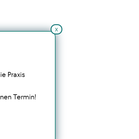
x
ie Praxis
inen Termin!
s