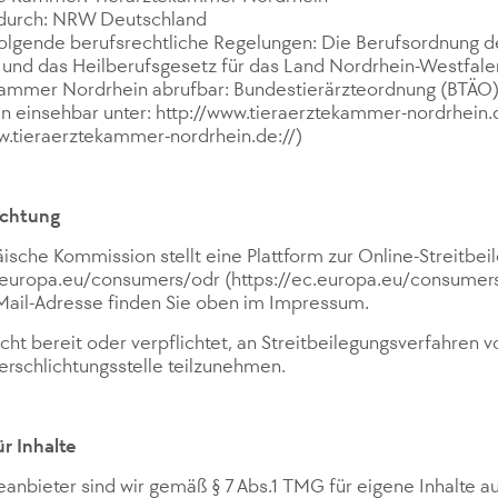
 durch: NRW Deutschland
 folgende berufsrechtliche Regelungen: Die Berufsordnung 
und das Heilberufsgesetz für das Land Nordrhein-Westfalen
kammer Nordrhein abrufbar: Bundestierärzteordnung (BTÄO
 einsehbar unter: http://www.tieraerztekammer-nordrhein.d
w.tieraerztekammer-nordrhein.de://)
ichtung
ische Kommission stellt eine Plattform zur Online-Streitbei
c.europa.eu/consumers/odr (https://ec.europa.eu/consumers
Mail-Adresse finden Sie oben im Impressum.
icht bereit oder verpflichtet, an Streitbeilegungsverfahren v
rschlichtungsstelle teilzunehmen.
r Inhalte
eanbieter sind wir gemäß § 7 Abs.1 TMG für eigene Inhalte a