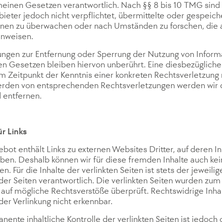
einen Gesetzen verantwortlich. Nach §§ 8 bis 10 TMG sind 
ieter jedoch nicht verpflichtet, übermittelte oder gespeic
onen zu überwachen oder nach Umständen zu forschen, die a
hinweisen.
ungen zur Entfernung oder Sperrung der Nutzung von Infor
n Gesetzen bleiben hiervon unberührt. Eine diesbezügliche
m Zeitpunkt der Kenntnis einer konkreten Rechtsverletzung 
rden von entsprechenden Rechtsverletzungen werden wir d
entfernen.
r Links
bot enthält Links zu externen Websites Dritter, auf deren In
aben. Deshalb können wir für diese fremden Inhalte auch k
. Für die Inhalte der verlinkten Seiten ist stets der jeweili
der Seiten verantwortlich. Die verlinkten Seiten wurden zum
 auf mögliche Rechtsverstöße überprüft. Rechtswidrige Inh
der Verlinkung nicht erkennbar.
nente inhaltliche Kontrolle der verlinkten Seiten ist jedoch