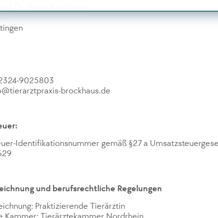
axis Dr. Tessa Brockhaus
tingen
02324-9025803
fo@tierarztpraxis-brockhaus.de
euer:
uer-Identifikationsnummer gemäß §27 a Umsatzsteuergese
629
eichnung und berufsrechtliche Regelungen
ichnung: Praktizierende Tierärztin
e Kammer: Tierärztekammer Nordrhein