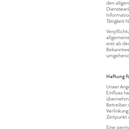
den allgem
Diensteanb
Informati
Tätigkeit 
Verpflicht
allgemeine
erst ab de
Bekanntwe
umgehend 
Haftung fü
Unser Ange
Einfluss h
übernehmen
Betreiber 
Verlinkung
Zeitpunkt 
Eine perma