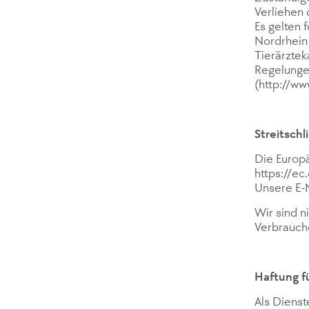
Verliehen
Es gelten
Nordrhein 
Tierärzte
Regelungen
(http://ww
Streitschl
Die Europä
https://e
Unsere E-
Wir sind n
Verbrauche
Haftung fü
Als Dienst