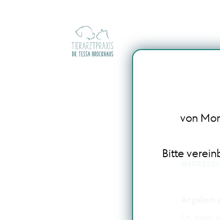
von Mont
Bitte verei
IMPRESS
Angaben 
Dr. med. v