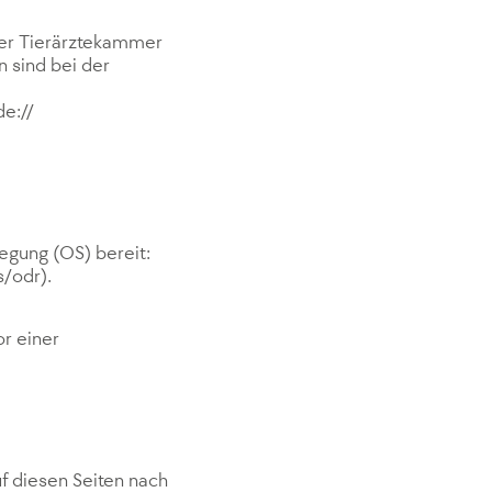
der Tierärztekammer
 sind bei der
)
e://
legung (OS) bereit:
/odr).
or einer
uf diesen Seiten nach