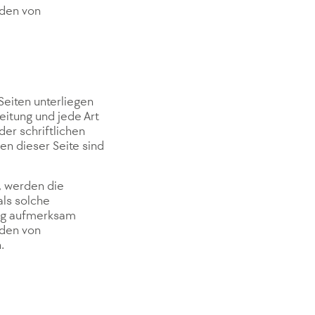
rden von
Seiten unterliegen
eitung und jede Art
er schriftlichen
en dieser Seite sind
n, werden die
als solche
ung aufmerksam
rden von
.