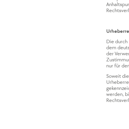
Anhaltspun
Rechtsver
Urheberr
Die durch 
dem deutsc
der Verwer
Zustimmung
nur für de
Soweit die
Urheberrec
gekennzei
werden, b
Rechtsver