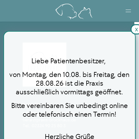
x
STARTSEITE
LEISTUNGEN
Liebe Patientenbesitzer,
BLOG
von Montag, den 10.08. bis Freitag, den
28.08.26 ist die Praxis
ausschließlich vormittags geöffnet.
ONLINE TERMINBUCHUNG
Bitte vereinbaren Sie unbedingt online
Kontakt
oder telefonisch einen Termin!
info@tierarztpraxis-brockhaus.de
tierarztpraxis-brockhaus.de
Tel. 02324 90 25 80 3
Herzliche Grüße