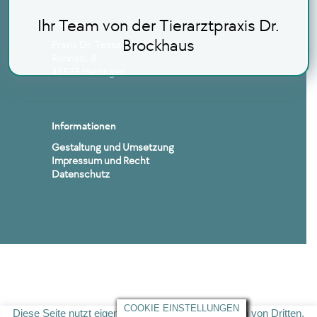
Ihr Team von der Tierarztpraxis Dr.
Adresse
Brockhaus
Praxis Dr. Tessa Brockhaus
Roonstr. 8
45525 Hattingen
Informationen
Gestaltung und Umsetzung
Impressum und Recht
Datenschutz
COOKIE EINSTELLUNGEN