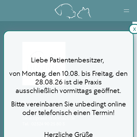
x
STARTSEITE
LEISTUNGEN
Liebe Patientenbesitzer,
BLOG
von Montag, den 10.08. bis Freitag, den
28.08.26 ist die Praxis
ausschließlich vormittags geöffnet.
ONLINE TERMINBUCHUNG
Bitte vereinbaren Sie unbedingt online
Kontakt
oder telefonisch einen Termin!
info@tierarztpraxis-brockhaus.de
tierarztpraxis-brockhaus.de
Tel. 02324 90 25 80 3
Herzliche Grüße